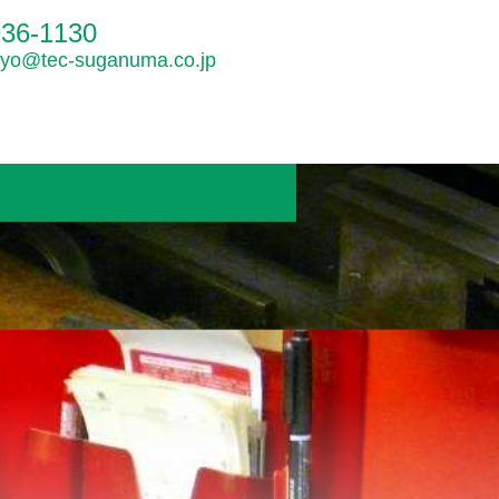
936-1130
okyo@tec-suganuma.co.jp