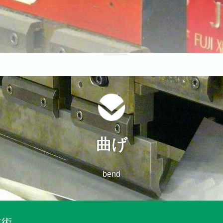
曲げ
bend
技術