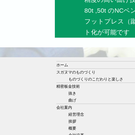
80t ,50t の
フットプレス（
ト化が可能です
ホーム
スガヌマのものづくり
ものづくりのこだわりと楽しさ
精密板金技術
抜き
曲げ
会社案内
経営理念
挨拶
概要